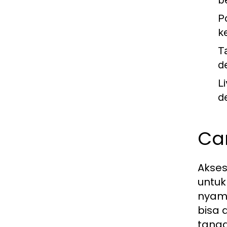
be
P
k
T
d
L
d
Ca
Akses
untuk
nyama
bisa
tanga