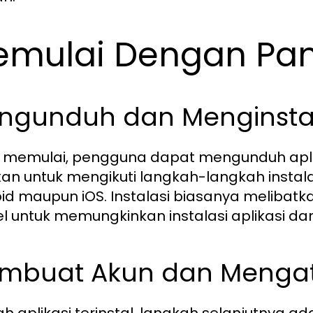
mulai Dengan Pa
ngunduh dan Menginstal 
 memulai, pengguna dapat mengunduh aplika
kan untuk mengikuti langkah-langkah instal
id maupun iOS. Instalasi biasanya meliba
l untuk memungkinkan instalasi aplikasi dar
mbuat Akun dan Mengatu