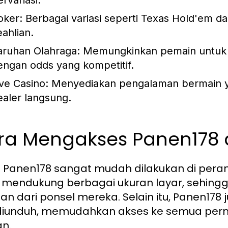
rvariasi.
oker:
Berbagai variasi seperti Texas Hold'em d
eahlian.
aruhan Olahraga:
Memungkinkan pemain untuk b
engan odds yang kompetitif.
ive Casino:
Menyediakan pengalaman bermain ya
ealer langsung.
ra Mengakses Panen178 d
 Panen178 sangat mudah dilakukan di perangka
 mendukung berbagai ukuran layar, sehin
n dari ponsel mereka. Selain itu, Panen178
 diunduh, memudahkan akses ke semua pe
n.