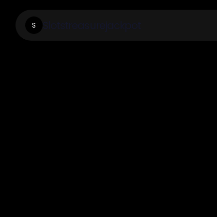
Slotstreasurejackpot
S