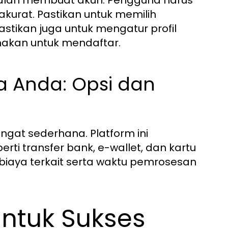
 adalah membuat akun. Pengguna harus
kurat. Pastikan untuk memilih
stikan juga untuk mengatur profil
nakan untuk mendaftar.
a Anda: Opsi dan
gat sederhana. Platform ini
 transfer bank, e-wallet, dan kartu
biaya terkait serta waktu pemrosesan
untuk Sukses