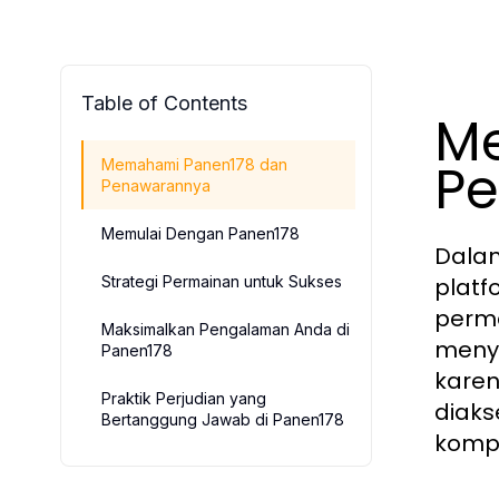
Table of Contents
M
P
Memahami Panen178 dan
Penawarannya
Memulai Dengan Panen178
Dala
Strategi Permainan untuk Sukses
platf
perm
Maksimalkan Pengalaman Anda di
menye
Panen178
karen
Praktik Perjudian yang
diaks
Bertanggung Jawab di Panen178
kompr