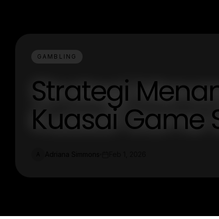
GAMBLING
Strategi Mena
Kuasai Game Se
Adriana Simmons
Feb 1, 2026
A