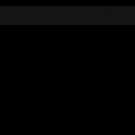
Home Page
News
About Us
Contact us