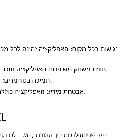
נגישות בכל מקום:
האפליקציה זמינה לכל מכ
האפליקציה תוכננה במיוחד עבור שחקנים, עם ממשק ידידותי ואינטואיטיבי.
חווית משחק משופרת:
ניתן להשתתף בטורנירים בלעדיים ולהרוויח פרסים שווים.
תמיכה בטורנירים:
האפליקציה כוללת טכנולוגיות מתקדמות להגנה על חשבונות המשתמשים.
אבטחת מידע:
עמידה בדרישות המע
לפני שתתחילו בתהליך ההורדה, חשוב לבדוק