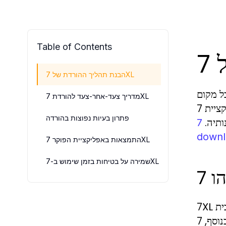
Table of Contents
הבנת תהליך ההורדת של 7XL
ל מקום
מדריך צעד-אחר-צעד להורדת 7XL
ובכל זמן. אחד הכלים המובילים בשוק הפוקר האינטרנטי הוא אפליקציית 7XL. אם אתם מעוניינים להצטרף לאלפי
פתרון בעיות נפוצות בהורדה
ותיה.
7xl
downl
התמצאות באפליקציית הפוקר 7XL
שמירה על בטיחות בזמן שימוש ב-7XL
7XL היא פלטפורמת פוקר אונליין מבית GGPOKER, המציעה מגוון רחב של משחקים וטורנירים. הפלטפורמה מתהדרת
בטכנולוגיה מתקדמת, המאפשרת חווית משחק איכותית, נוחה ובטוחה. בנוסף, 7XL מציעה תמיכה בשפה העברית, מה