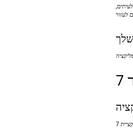
עיתים,
שלך
ציה