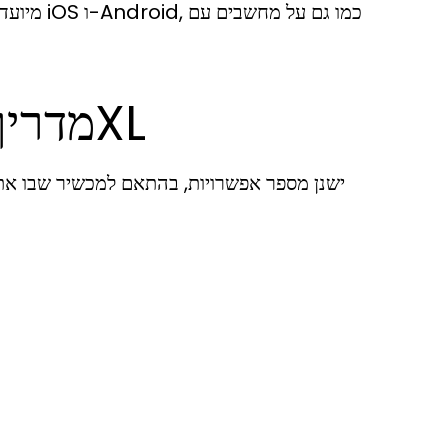
מיועדת ל
מדריך צעד-אחר-צעד להורדת 7XL