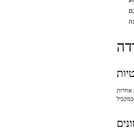
דה
יות
 אחרות
נים