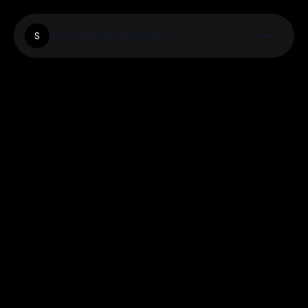
Slotstreasurejackpot
S