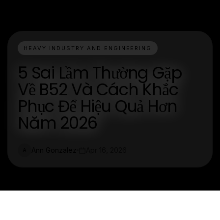
HEAVY INDUSTRY AND ENGINEERING
5 Sai Lầm Thường Gặp
Về B52 Và Cách Khắc
Phục Để Hiệu Quả Hơn
Năm 2026
Ann Gonzalez
Apr 16, 2026
A